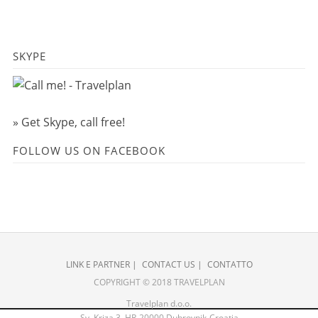
SKYPE
» Get Skype, call free!
FOLLOW US ON FACEBOOK
LINK E PARTNER
|
CONTACT US
|
CONTATTO
COPYRIGHT © 2018 TRAVELPLAN
Travelplan d.o.o.
Sv. Kriza 3, HR-20000 Dubrovnik-Croatia